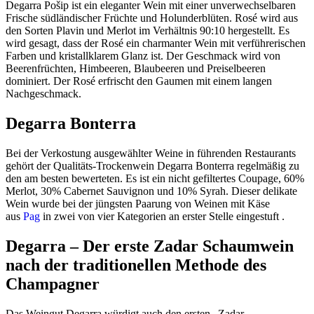
Degarra Pošip ist ein eleganter Wein mit einer unverwechselbaren
Frische südländischer Früchte und Holunderblüten. Rosé wird aus
den Sorten Plavin und Merlot im Verhältnis 90:10 hergestellt. Es
wird gesagt, dass der Rosé ein charmanter Wein mit verführerischen
Farben und kristallklarem Glanz ist. Der Geschmack wird von
Beerenfrüchten, Himbeeren, Blaubeeren und Preiselbeeren
dominiert. Der Rosé erfrischt den Gaumen mit einem langen
Nachgeschmack.
Degarra Bonterra
Bei der Verkostung ausgewählter Weine in führenden Restaurants
gehört der Qualitäts-Trockenwein Degarra Bonterra regelmäßig zu
den am besten bewerteten. Es ist ein nicht gefiltertes Coupage, 60%
Merlot, 30% Cabernet Sauvignon und 10% Syrah. Dieser delikate
Wein wurde bei der jüngsten Paarung von Weinen mit Käse
aus
Pag
in zwei von vier Kategorien an erster Stelle eingestuft .
Degarra – Der erste Zadar Schaumwein
nach der traditionellen Methode des
Champagner
Das Weingut Degarra würdigt auch den ersten „Zadar –