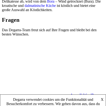
Delikatesse ab, wird von dem
Bora
– Wind getrocknet
(Bura). Die
kroatische und
dalmatinische Küche
ist köstlich und bietet eine
große Auswahl an Köstlichkeiten.
Fragen
Das Degarra-Team freut sich auf Ihre Fragen und bleibt bei den
besten Wünschen.
Weingut Adresse
Put Vrela bb, 23000, Zadar, Croatia
Telefon
+385912323020
Kontakt
Klick zum Kontaktformular
Copyright © 2026 DEGARRA | Powered by
Aravalli WordPress
Theme
Degarra verwendet cookies um die Funktionalität und
X
Besucherkomfort zu verbessern. Wir gehen davon aus, dass du