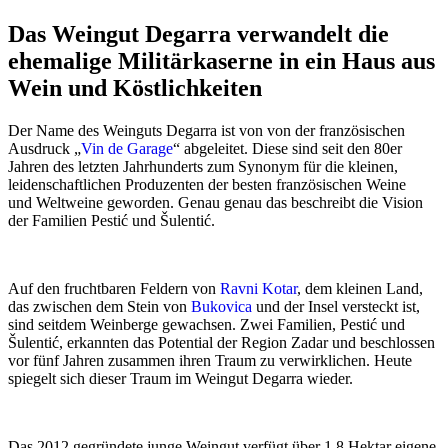
Das Weingut Degarra verwandelt die
ehemalige Militärkaserne in ein Haus aus
Wein und Köstlichkeiten
Der Name des Weinguts Degarra ist von von der französischen
Ausdruck „
Vin de Garage
“ abgeleitet. Diese sind seit den 80er
Jahren des letzten Jahrhunderts zum Synonym für die kleinen,
leidenschaftlichen Produzenten der besten französischen Weine
und Weltweine geworden. Genau genau das beschreibt die Vision
der Familien Pestić und Šulentić.
Auf den fruchtbaren Feldern von
Ravni Kotar
, dem kleinen Land,
das zwischen dem Stein von
Bukovica
und der Insel versteckt ist,
sind seitdem Weinberge gewachsen. Zwei Familien, Pestić und
Šulentić, erkannten das Potential der Region Zadar und beschlossen
vor fünf Jahren zusammen ihren Traum zu verwirklichen. Heute
spiegelt sich dieser Traum im Weingut Degarra wieder.
Das 2012 gegründete junge Weingut verfügt über 1,8 Hektar eigene