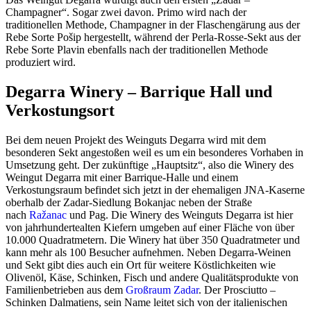
Champagner“. Sogar zwei davon. Primo wird nach der
traditionellen Methode, Champagner in der Flaschengärung aus der
Rebe Sorte Pošip hergestellt, während der Perla-Rosse-Sekt aus der
Rebe Sorte Plavin ebenfalls nach der traditionellen Methode
produziert wird.
Degarra Winery – Barrique Hall und
Verkostungsort
Bei dem neuen Projekt des Weinguts Degarra wird mit dem
besonderen Sekt angestoßen weil es um ein besonderes Vorhaben in
Umsetzung geht. Der zukünftige „Hauptsitz“, also die Winery des
Weingut Degarra mit einer Barrique-Halle und einem
Verkostungsraum befindet sich jetzt in der ehemaligen JNA-Kaserne
oberhalb der Zadar-Siedlung Bokanjac neben der Straße
nach
Ražanac
und Pag. Die Winery des Weinguts Degarra ist hier
von jahrhundertealten Kiefern umgeben auf einer Fläche von über
10.000 Quadratmetern. Die Winery hat über 350 Quadratmeter und
kann mehr als 100 Besucher aufnehmen. Neben Degarra-Weinen
und Sekt gibt dies auch ein Ort für weitere Köstlichkeiten wie
Olivenöl, Käse, Schinken, Fisch und andere Qualitätsprodukte von
Familienbetrieben aus dem
Großraum Zadar
. Der Prosciutto –
Schinken Dalmatiens, sein Name leitet sich von der italienischen