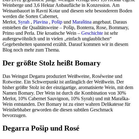
Weinberge und 3,6 Hektar Anbaufläche in Konzession. Am
Weinanbauort in Ravni Kotar und diesem sehr besonderem Boden
werden die Sorten Cabernet,
Merlot,
Syrah
,
Plavina
,
Pošip
und
Maraština
angebaut. Daraus
entstehen die Qualitätsweine – Pošip, Bonterra, Rose, Bommary,
Primo und Perla. Die kroatische Wein –
Geschichte
ist sehr
außergewöhnlich und in vielen „einfach unglaublichen“
Gegebenheiten spannend erzählt. Darauf kommen wir in diesem
Blog noch mehr zum Thema.
Der größte Stolz heißt Bomary
Das Weingut Degarra produziert Weißweine, Roséweine und
Rotweine. Ein Schwerpunkt ist anfänglich der Weißwein. Der
bisher größte Stolz ist der einzigartige, aromatisierte Wein, mit dem
Namen Bomary. Der Wein ist durch die Kombination von 30%
Merlot, 10% Cabernet Sauvignon, 10% Syrah) und mit Maraška-
Wein entstanden. Der Bomary ist zu einer wahren Delikatesse für
Weinliebhaber geworden die diesen subtilen Geschmack
bevorzugen.
Degarra Pošip und Rosé