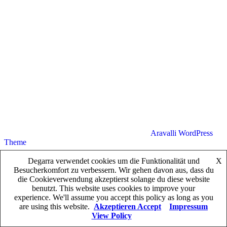
Weingut Adresse
Put Vrela bb, 23000, Zadar, Croatia
Telefon
+385912323020
Kontakt
Klick zum Kontaktformular
Copyright © 2026 DEGARRA | Powered by
Aravalli WordPress
Theme
Shop
Degarra verwendet cookies um die Funktionalität und
X
Warenkorb
Besucherkomfort zu verbessern. Wir gehen davon aus, dass du
Produktsuche
die Cookieverwendung akzeptierst solange du diese website
Kontakt
benutzt. This website uses cookies to improve your
Impressum
experience. We'll assume you accept this policy as long as you
are using this website.
Akzeptieren Accept
Impressum
View Policy